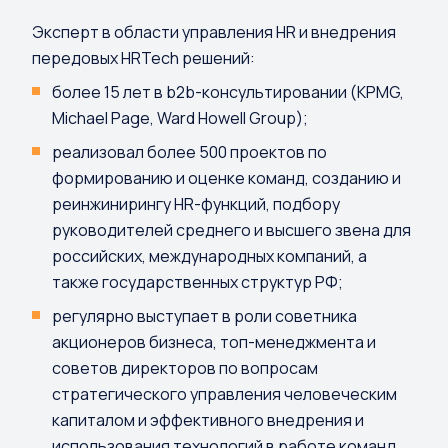
Эксперт в области управления HR и внедрения
передовых HRTech решений:
более 15 лет в b2b-консультировании (KPMG,
Michael Page, Ward Howell Group);
реализовал более 500 проектов по
формированию и оценке команд, созданию и
реинжинирингу HR-функций, подбору
руководителей среднего и высшего звена для
российских, международных компаний, а
также государственных структур РФ;
регулярно выступает в роли советника
акционеров бизнеса, топ-менеджмента и
советов директоров по вопросам
стратегического управления человеческим
капиталом и эффективного внедрения и
использования технологий в работе команд