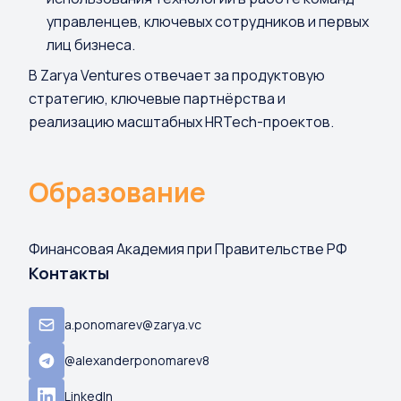
управленцев, ключевых сотрудников и первых
лиц бизнеса.
В Zarya Ventures отвечает за продуктовую
стратегию, ключевые партнёрства и
реализацию масштабных HRTech-проектов.
Образование
Финансовая Академия при Правительстве РФ
Контакты
a.ponomarev@zarya.vc
@alexanderponomarev8
LinkedIn